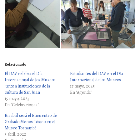
Relacionado
El DAV celebra el Día
Estudiantes del DAV en el Día
Internacional de los Museos
Internacional de los Museos
junto a instituciones de la
17 mayo, 2025
cultura de San Juan
En "Agenda"
15 mayo, 2023
En "Celebraciones"
En abril será el Encuentro de
Grabado Menos Tóxico en el
Museo Tornambé
5 abril, 2022