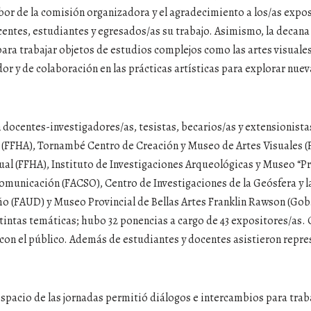
bor de la comisión organizadora y el agradecimiento a los/as expos
ntes, estudiantes y egresados/as su trabajo. Asimismo, la decana
 para trabajar objetos de estudios complejos como las artes visual
or y de colaboración en las prácticas artísticas para explorar nuev
 docentes-investigadores/as, tesistas, becarios/as y extensionist
(FFHA), Tornambé Centro de Creación y Museo de Artes Visuales (FF
sual (FFHA), Instituto de Investigaciones Arqueológicas y Museo “
municación (FACSO), Centro de Investigaciones de la Geósfera y la
eño (FAUD) y Museo Provincial de Bellas Artes Franklin Rawson (Gob
stintas temáticas; hubo 32 ponencias a cargo de 43 expositores/a
con el público. Además de estudiantes y docentes asistieron repre
.
espacio de las jornadas permitió diálogos e intercambios para trab