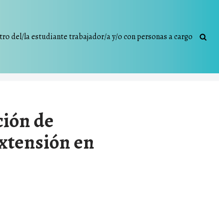
tro del/la estudiante trabajador/a y/o con personas a cargo
ción de
Extensión en