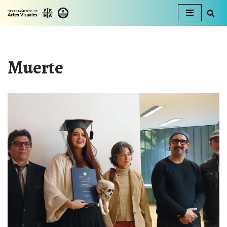
Ir
al
contenido
Muerte