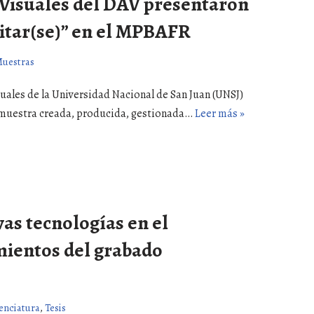
Visuales del DAV presentaron
itar(se)” en el MPBAFR
uestras
suales de la Universidad Nacional de San Juan (UNSJ)
a muestra creada, producida, gestionada…
Leer más »
vas tecnologías en el
mientos del grabado
enciatura
,
Tesis