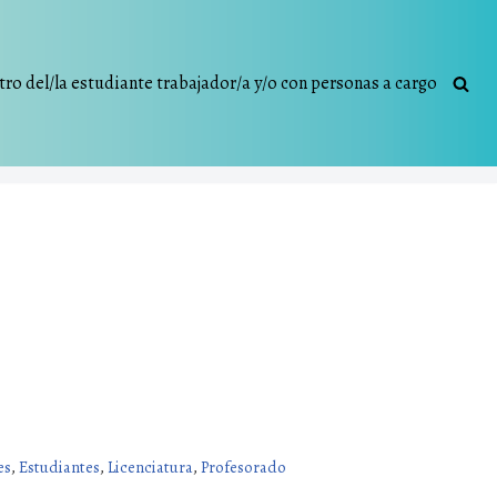
tro del/la estudiante trabajador/a y/o con personas a cargo
es
,
Estudiantes
,
Licenciatura
,
Profesorado