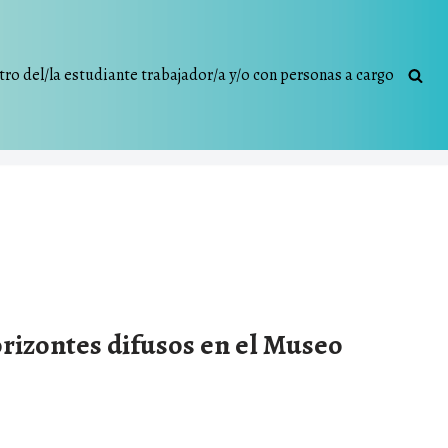
tro del/la estudiante trabajador/a y/o con personas a cargo
orizontes difusos en el Museo